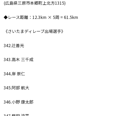
(広島県三原市本郷町上北方1315)
◆レース距離：12.3km × 5周 = 61.5km
《さいたまディレーブ出場選手》
342.辻善光
343.高木 三千成
344.岸 崇仁
345.阿部 航大
346.小野 康太郎
347.藤田 涼平