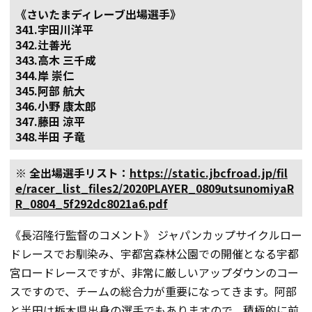
《さいたまディレーブ出場選手》
341.宇田川洋平
342.辻善光
343.高木 三千成
344.岸 崇仁
345.阿部 航大
346.小野 康太郎
347.藤田 涼平
348.半田 子竜
※ 全出場選手リスト：
https://static.jbcfroad.jp/fil
e/racer_list_files2/2020PLAYER_0809utsunomiyaR
R_0804_5f292dc8021a6.pdf
《長沼隆行監督のコメント》 ジャパンカップサイクルロー
ドレースでお馴染み、宇都宮森林公園での開催となる宇都
宮ロードレースですが、非常に厳しいアップダウンのコー
スですので、チームの総合力が重要になってきます。阿部
と半田は栃木県出身の選手でもありますので、積極的に前