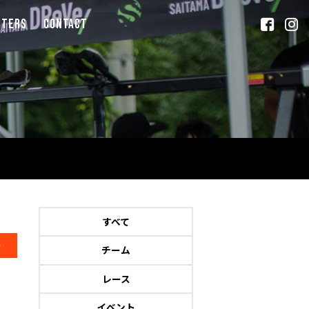
rters
contact
すべて
ト
チーム
レース
イベント