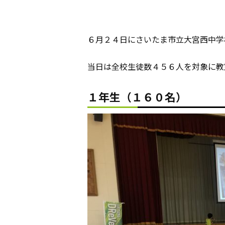
６月２４日にさいたま市立大宮西中学
当日は全校生徒数４５６人を対象に教
１年生（１６０名）