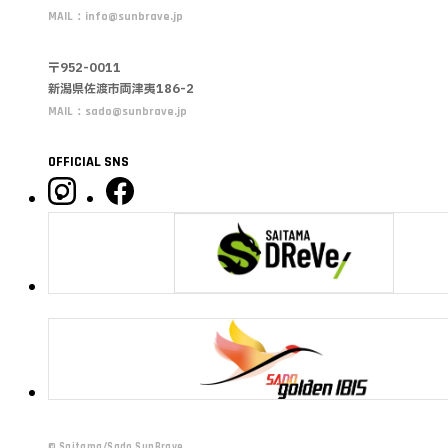
MAIL：
info@sunbrave.jp
〒952-0011
新潟県佐渡市両津夷186-2
MAIL：
sado@sunbrave.jp
OFFICIAL SNS
©︎ Saitama/Sado SunBrave