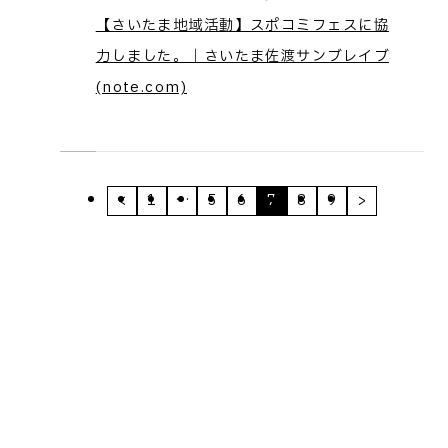
【さいたま地域活動】スポコミフェスに協
力しました。｜さいたま佐渡サンブレイブ
(note.com)
<
1
…
5
6
7
8
9
>