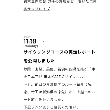
鈴木真理監督 退任のお知らせ｜さいたま佐
渡サンブレイブ
2024
11.18
[Monday]
サイクリングコースの実走レポート
を公開しました
静岡、山梨、長野、新潟の四県を結ぶ「中
央日本四県 黄金KAIDOサイクルルー
ト」。前回の佐渡島内のルート紹介に続
き、今回は新潟県の糸魚川市～上越市のル
ート紹介を行いました。
下記リンクよりご確認ください。