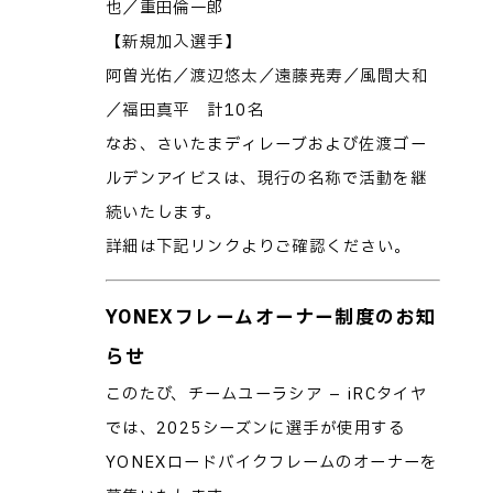
也／重田倫一郎
【新規加入選手】
阿曽光佑／渡辺悠太／遠藤尭寿／風間大和
／福田真平 計10名
なお、さいたまディレーブおよび佐渡ゴー
ルデンアイビスは、現行の名称で活動を継
続いたします。
詳細は下記リンクよりご確認ください。
YONEXフレームオーナー制度のお知
らせ
このたび、チームユーラシア – iRCタイヤ
では、2025シーズンに選手が使用する
YONEXロードバイクフレームのオーナーを