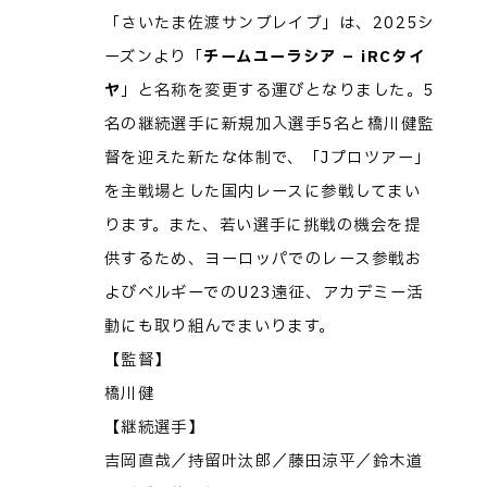
「さいたま佐渡サンブレイブ」は、2025シ
ーズンより「
チームユーラシア – iRCタイ
ヤ
」と名称を変更する運びとなりました。5
名の継続選手に新規加入選手5名と橋川健監
督を迎えた新たな体制で、「Jプロツアー」
を主戦場とした国内レースに参戦してまい
ります。また、若い選手に挑戦の機会を提
供するため、ヨーロッパでのレース参戦お
よびベルギーでのU23遠征、アカデミー活
動にも取り組んでまいります。
【監督】
橋川健
【継続選手】
吉岡直哉／持留叶汰郎／藤田涼平／鈴木道