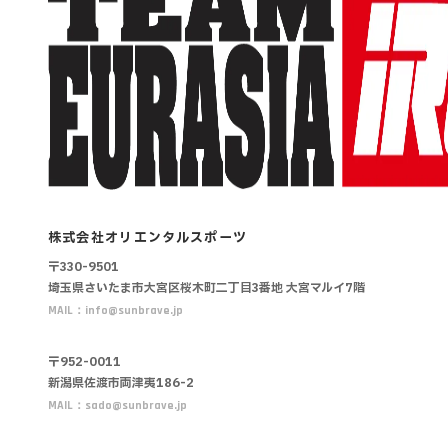
株式会社オリエンタルスポーツ
〒330-9501
埼玉県さいたま市大宮区桜木町二丁目3番地
大宮マルイ7階
MAIL：
info@sunbrave.jp
〒952-0011
新潟県佐渡市両津夷186-2
MAIL：
sado@sunbrave.jp