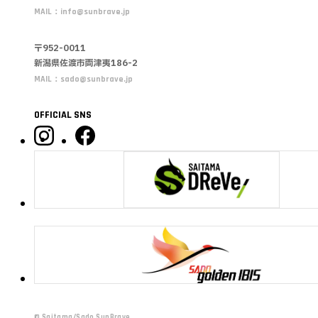
MAIL：
info@sunbrave.jp
〒952-0011
新潟県佐渡市両津夷186-2
MAIL：
sado@sunbrave.jp
OFFICIAL SNS
©︎ Saitama/Sado SunBrave